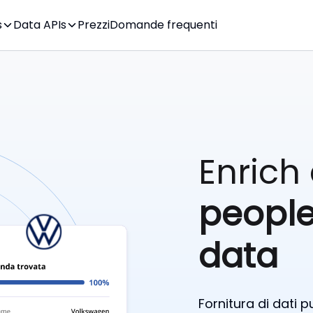
s
Data APIs
Prezzi
Domande frequenti
Enrich
peopl
data
Fornitura di dati 