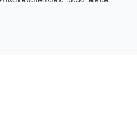
 i rischi e aumentare la fiducia nelle tue